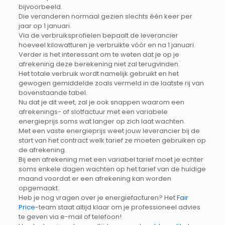
bijvoorbeeld.
Die veranderen normaal gezien slechts één keer per
jaar op 1 januari.
Via de verbruiksprofielen bepaalt de leverancier
hoeveel kilowatturen je verbruikte vóór en na 1 januari.
Verder is het interessant om te weten dat je op je
afrekening deze berekening niet zal terugvinden.
Het totale verbruik wordt namelijk gebruikt en het
gewogen gemiddelde zoals vermeld in de laatste rij van
bovenstaande tabel.
Nu dat je dit weet, zal je ook snappen waarom een
afrekenings- of slotfactuur met een variabele
energieprijs soms wat langer op zich laat wachten.
Met een vaste energieprijs weet jouw leverancier bij de
start van het contract welk tarief ze moeten gebruiken op
de afrekening.
Bij een afrekening met een variabel tarief moet je echter
soms enkele dagen wachten op het tarief van de huidige
maand voordat er een afrekening kan worden
opgemaakt.
Heb je nog vragen over je energiefacturen? Het
Fair
Price
-team staat altijd klaar om je professioneel advies
te geven via e-mail of telefoon!