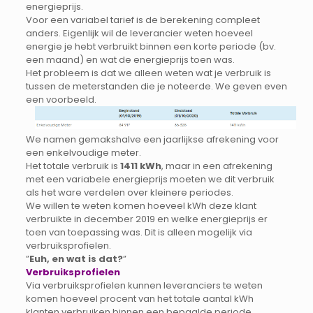
energieprijs.
Voor een variabel tarief is de berekening compleet
anders. Eigenlijk wil de leverancier weten hoeveel
energie je hebt verbruikt binnen een korte periode (bv.
een maand) en wat de energieprijs toen was.
Het probleem is dat we alleen weten wat je verbruik is
tussen de meterstanden die je noteerde. We geven even
een voorbeeld.
We namen gemakshalve een jaarlijkse afrekening voor
een enkelvoudige meter.
Het totale verbruik is
1411 kWh
, maar in een afrekening
met een variabele energieprijs moeten we dit verbruik
als het ware verdelen over kleinere periodes.
We willen te weten komen hoeveel kWh deze klant
verbruikte in december 2019 en welke energieprijs er
toen van toepassing was. Dit is alleen mogelijk via
verbruiksprofielen.
”
Euh, en wat is dat?
”
Verbruiksprofielen
Via verbruiksprofielen kunnen leveranciers te weten
komen hoeveel procent van het totale aantal kWh
klanten verbruiken binnen een bepaalde periode.