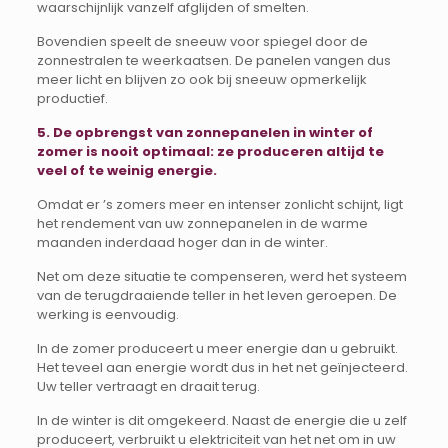
waarschijnlijk vanzelf afglijden of smelten.
Bovendien speelt de sneeuw voor spiegel door de
zonnestralen te weerkaatsen. De panelen vangen dus
meer licht en blijven zo ook bij sneeuw opmerkelijk
productief.
5. De opbrengst van zonnepanelen in winter of
zomer is nooit optimaal: ze produceren altijd te
veel of te weinig energie.
Omdat er ’s zomers meer en intenser zonlicht schijnt, ligt
het rendement van uw zonnepanelen in de warme
maanden inderdaad hoger dan in de winter.
Net om deze situatie te compenseren, werd het systeem
van de terugdraaiende teller in het leven geroepen. De
werking is eenvoudig.
In de zomer produceert u meer energie dan u gebruikt.
Het teveel aan energie wordt dus in het net geïnjecteerd.
Uw teller vertraagt en draait terug.
In de winter is dit omgekeerd. Naast de energie die u zelf
produceert, verbruikt u elektriciteit van het net om in uw